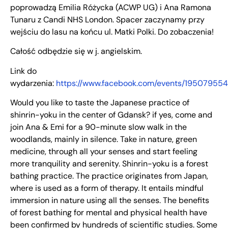
poprowadzą Emilia Różycka (ACWP UG) i Ana Ramona
Tunaru z Candi NHS London. Spacer zaczynamy przy
wejściu do lasu na końcu ul. Matki Polki. Do zobaczenia!
Całość odbędzie się w j. angielskim.
Link do
wydarzenia:
https://www.facebook.com/events/19507955
Would you like to taste the Japanese practice of
shinrin-yoku in the center of Gdansk? if yes, come and
join Ana & Emi for a 90-minute slow walk in the
woodlands, mainly in silence. Take in nature, green
medicine, through all your senses and start feeling
more tranquility and serenity. Shinrin-yoku is a forest
bathing practice. The practice originates from Japan,
where is used as a form of therapy. It entails mindful
immersion in nature using all the senses. The benefits
of forest bathing for mental and physical health have
been confirmed by hundreds of scientific studies. Some