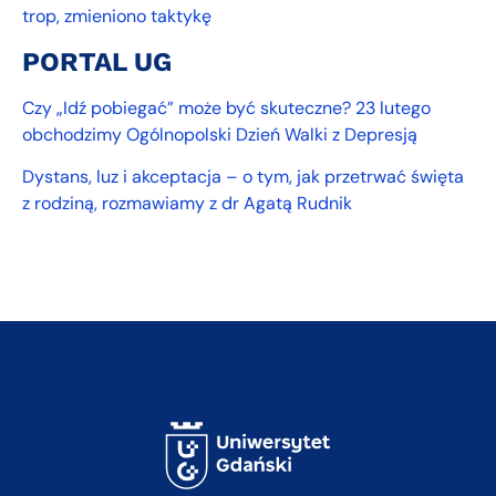
trop, zmieniono taktykę
PORTAL UG
Czy „Idź pobiegać” może być skuteczne? 23 lutego
obchodzimy Ogólnopolski Dzień Walki z Depresją
Dystans, luz i akceptacja – o tym, jak przetrwać święta
z rodziną, rozmawiamy z dr Agatą Rudnik